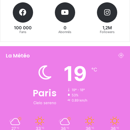
100 000
0
1,2M
Fans
Abonnés
Followers
La Météo
19
℃
Paris
19º - 18º
53%
0.89 km/h
Cielo sereno
27
33
36
36
36
℃
℃
℃
℃
℃