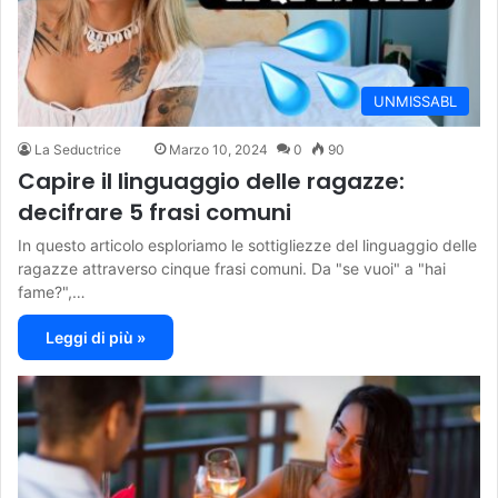
UNMISSABL
La Seductrice
Marzo 10, 2024
0
90
Capire il linguaggio delle ragazze:
decifrare 5 frasi comuni
In questo articolo esploriamo le sottigliezze del linguaggio delle
ragazze attraverso cinque frasi comuni. Da "se vuoi" a "hai
fame?",…
Leggi di più »